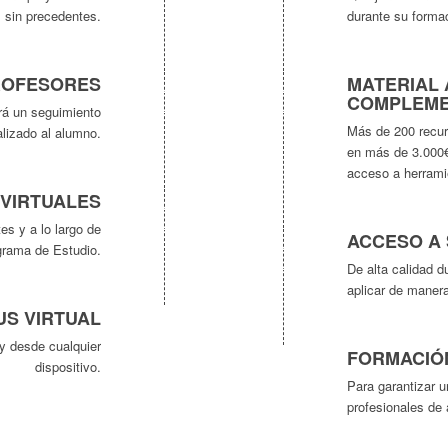
 sin precedentes.
durante su forma
ROFESORES
MATERIAL 
COMPLEME
rá un seguimiento
Más de 200 recu
lizado al alumno.
en más de 3.000€
acceso a herramie
 VIRTUALES
s y a lo largo de
ACCESO A
grama de Estudio.
De alta calidad d
aplicar de manera
S VIRTUAL
y desde cualquier
FORMACIÓN
dispositivo.
Para garantizar u
profesionales de a