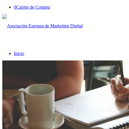
0
Carrito de Compra
Inicio
Quienes Somos
Programas
Máster en WordPress