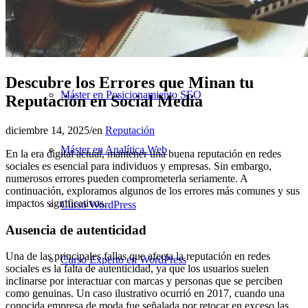
MBA en Negocios Digitales
Descubre los Errores que Minan tu
Máster en Posicionamiento SEO
Reputación en Social Media
diciembre 14, 2025
/
en
Reputación
Máster en Analítica Web
En la era digital actual, mantener una buena reputación en redes
sociales es esencial para individuos y empresas. Sin embargo,
numerosos errores pueden comprometerla seriamente. A
continuación, exploramos algunos de los errores más comunes y sus
impactos significativos.
Curso WordPress
Ausencia de autenticidad
Una de las principales fallas que afecta la reputación en redes
Curso Experto en WordPress
sociales es la falta de autenticidad, ya que los usuarios suelen
inclinarse por interactuar con marcas y personas que se perciben
como genuinas. Un caso ilustrativo ocurrió en 2017, cuando una
conocida empresa de moda fue señalada por retocar en exceso las