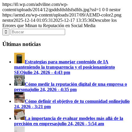
https://i0.wp.com/adviline.com/wp-
content/uploads/2014/12/gsddsfdsfdsfsdfds.jpg?ssl=1
0
0
nestor
https://aemd.eu/wp-content/uploads/2017/09/AEMD-color2.png
nestor
2025-12-14 01:05:31
2025-12-17 13:35:36
Descubre los
Errores que Minan tu Reputación en Social Media
Últimas noticias
Estrategias para manejar contenido de IA
manteniendo la transparencia y el posicionamiento
SEO
julio 24, 2026 - 4:43 pm
Cómo medir la reputación digital de una empresa o
persona
julio 24, 2026 - 4:35 pm
Cómo definir el objetivo de tu comunidad online
julio
24, 2026 - 3:21 pm
La importancia de evaluar modelos más allá de la
precisión en empresas
julio 24, 2026 - 5:54 am