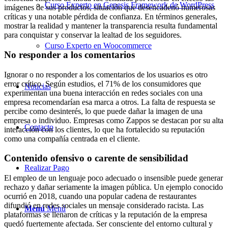
Curso Experto en Genesis Framework de WordPress
imágenes de sus productos, situación que desencadenó numerosas
críticas y una notable pérdida de confianza. En términos generales,
mostrar la realidad y mantener la transparencia resulta fundamental
para conquistar y conservar la lealtad de los seguidores.
Curso Experto en Woocommerce
No responder a los comentarios
Ignorar o no responder a los comentarios de los usuarios es otro
error crítico. Según estudios, el 71% de los consumidores que
Noticias
experimentan una buena interacción en redes sociales con una
empresa recomendarían esa marca a otros. La falta de respuesta se
percibe como desinterés, lo que puede dañar la imagen de una
empresa o individuo. Empresas como Zappos se destacan por su alta
Contacto
interacción con los clientes, lo que ha fortalecido su reputación
como una compañía centrada en el cliente.
Contenido ofensivo o carente de sensibilidad
Realizar Pago
El empleo de un lenguaje poco adecuado o insensible puede generar
rechazo y dañar seriamente la imagen pública. Un ejemplo conocido
ocurrió en 2018, cuando una popular cadena de restaurantes
difundió en redes sociales un mensaje considerado racista. Las
Menú
Menú
plataformas se llenaron de críticas y la reputación de la empresa
quedó fuertemente afectada. Ser consciente del entorno cultural y