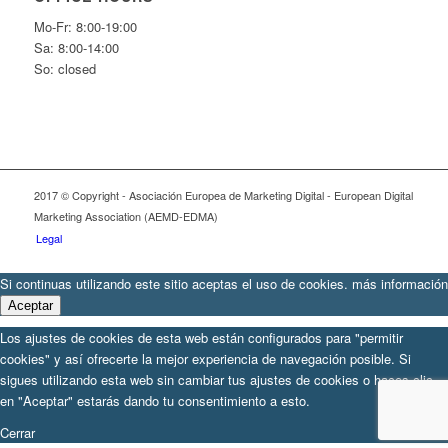
Mo-Fr: 8:00-19:00
Sa: 8:00-14:00
So: closed
2017 © Copyright - Asociación Europea de Marketing Digital - European Digital
Marketing Association (AEMD-EDMA)
Legal
Si continuas utilizando este sitio aceptas el uso de cookies.
más información
Aceptar
Los ajustes de cookies de esta web están configurados para "permitir
cookies" y así ofrecerte la mejor experiencia de navegación posible. Si
sigues utilizando esta web sin cambiar tus ajustes de cookies o haces clic
en "Aceptar" estarás dando tu consentimiento a esto.
Cerrar