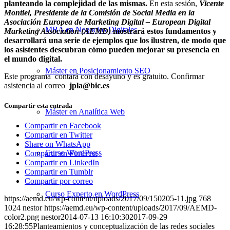
planteando la complejidad de las mismas.
En esta sesión,
Vicente
Montiel, Presidente de la Comisión de Social Media en la
Asociación Europea de Marketing Digital – European Digital
MBA en Negocios Digitales
Marketing Association (AEMD)
mostrará estos fundamentos y
desarrollará una serie de ejemplos que los ilustren, de modo que
los asistentes descubran cómo pueden mejorar su presencia en
el mundo digital.
Máster en Posicionamiento SEO
Este programa contará con desayuno y es gratuito. Confirmar
asistencia al correo
jpla@bic.es
Compartir esta entrada
Máster en Analítica Web
Compartir en Facebook
Compartir en Twitter
Share on WhatsApp
Curso WordPress
Compartir en Pinterest
Compartir en LinkedIn
Compartir en Tumblr
Compartir por correo
Curso Experto en WordPress
https://aemd.eu/wp-content/uploads/2017/09/150205-11.jpg
768
1024
nestor
https://aemd.eu/wp-content/uploads/2017/09/AEMD-
color2.png
nestor
2014-07-13 16:10:30
2017-09-29
16:28:55
Planteamientos y conceptualización de las redes sociales