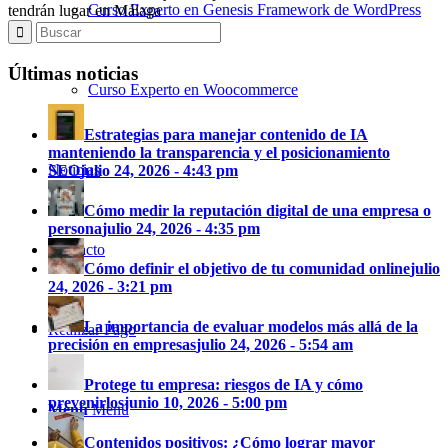
Curso Experto en Genesis Framework de WordPress
tendrán lugar en Málaga
Últimas noticias
Curso Experto en Woocommerce
Estrategias para manejar contenido de IA
manteniendo la transparencia y el posicionamiento
Noticias
SEO
julio 24, 2026 - 4:43 pm
Cómo medir la reputación digital de una empresa o
persona
julio 24, 2026 - 4:35 pm
Contacto
Cómo definir el objetivo de tu comunidad online
julio
24, 2026 - 3:21 pm
La importancia de evaluar modelos más allá de la
Realizar Pago
precisión en empresas
julio 24, 2026 - 5:54 am
Protege tu empresa: riesgos de IA y cómo
prevenirlos
junio 10, 2026 - 5:00 pm
Menú
Menú
Contenidos positivos: ¿Cómo lograr mayor