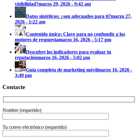
visibilidad?
marzo 29, 2026 - 9:42 am
Datos sintéticos: ¿son adecuados para ti?
marzo 27,
2026 - 1:22 am
Contenido único: Clave para no confundir a los
motores de respuesta
marzo 16, 2026 - 5:17 pm
Descubre los indicadores para evaluar tu
reputación
marzo 16, 2026 - 5:02 pm
Guía completa de marketing móvil
marzo 16, 2026 -
3:49 pm
Contacte
Nombre (requerido)
Tu correo electrónico (requerido)