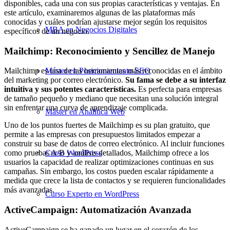
disponibles, cada una con sus propias características y ventajas. En
este artículo, examinaremos algunas de las plataformas más
conocidas y cuáles podrían ajustarse mejor según los requisitos
MBA en Negocios Digitales
específicos de un negocio.
Mailchimp: Reconocimiento y Sencillez de Manejo
Máster en Posicionamiento SEO
Mailchimp es una de las herramientas más reconocidas en el ámbito
del marketing por correo electrónico.
Su fama se debe a su interfaz
intuitiva y sus potentes características.
Es perfecta para empresas
de tamaño pequeño y mediano que necesitan una solución integral
sin enfrentar una curva de aprendizaje complicada.
Máster en Analítica Web
Uno de los puntos fuertes de Mailchimp es su plan gratuito, que
permite a las empresas con presupuestos limitados empezar a
construir su base de datos de correo electrónico. Al incluir funciones
Curso WordPress
como pruebas A/B y análisis detallados, Mailchimp ofrece a los
usuarios la capacidad de realizar optimizaciones continuas en sus
campañas. Sin embargo, los costos pueden escalar rápidamente a
medida que crece la lista de contactos y se requieren funcionalidades
más avanzadas.
Curso Experto en WordPress
ActiveCampaign: Automatización Avanzada
ActiveCampaign se ha ganado un lugar en el corazón de los