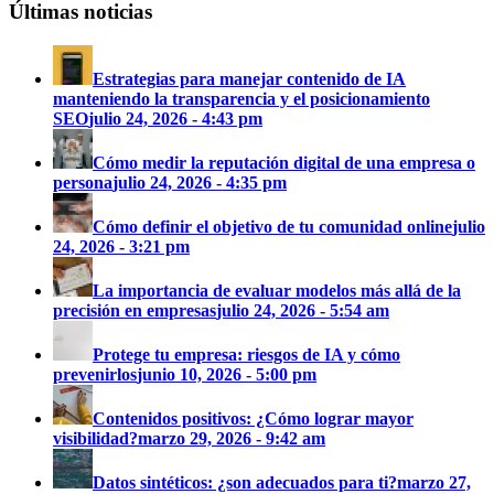
Últimas noticias
Estrategias para manejar contenido de IA
manteniendo la transparencia y el posicionamiento
SEO
julio 24, 2026 - 4:43 pm
Cómo medir la reputación digital de una empresa o
persona
julio 24, 2026 - 4:35 pm
Cómo definir el objetivo de tu comunidad online
julio
24, 2026 - 3:21 pm
La importancia de evaluar modelos más allá de la
precisión en empresas
julio 24, 2026 - 5:54 am
Protege tu empresa: riesgos de IA y cómo
prevenirlos
junio 10, 2026 - 5:00 pm
Contenidos positivos: ¿Cómo lograr mayor
visibilidad?
marzo 29, 2026 - 9:42 am
Datos sintéticos: ¿son adecuados para ti?
marzo 27,