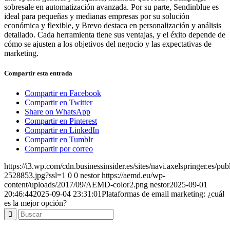
sobresale en automatización avanzada. Por su parte, Sendinblue es
ideal para pequeñas y medianas empresas por su solución
económica y flexible, y Brevo destaca en personalización y análisis
detallado. Cada herramienta tiene sus ventajas, y el éxito depende de
cómo se ajusten a los objetivos del negocio y las expectativas de
marketing.
Compartir esta entrada
Compartir en Facebook
Compartir en Twitter
Share on WhatsApp
Compartir en Pinterest
Compartir en LinkedIn
Compartir en Tumblr
Compartir por correo
https://i3.wp.com/cdn.businessinsider.es/sites/navi.axelspringer.es/p
2528853.jpg?ssl=1
0
0
nestor
https://aemd.eu/wp-
content/uploads/2017/09/AEMD-color2.png
nestor
2025-09-01
20:46:44
2025-09-04 23:31:01
Plataformas de email marketing: ¿cuál
es la mejor opción?