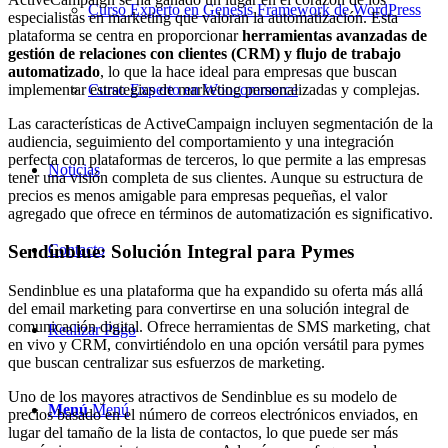
Curso Experto en Genesis Framework de WordPress
especialistas en marketing que valoran la automatización. Esta
plataforma se centra en proporcionar
herramientas avanzadas de
gestión de relaciones con clientes (CRM) y flujo de trabajo
automatizado
, lo que la hace ideal para empresas que buscan
implementar estrategias de marketing personalizadas y complejas.
Curso Experto en Woocommerce
Las características de ActiveCampaign incluyen segmentación de la
audiencia, seguimiento del comportamiento y una integración
perfecta con plataformas de terceros, lo que permite a las empresas
Noticias
tener una visión completa de sus clientes. Aunque su estructura de
precios es menos amigable para empresas pequeñas, el valor
agregado que ofrece en términos de automatización es significativo.
Contacto
Sendinblue: Solución Integral para Pymes
Sendinblue es una plataforma que ha expandido su oferta más allá
del email marketing para convertirse en una solución integral de
comunicación digital. Ofrece herramientas de SMS marketing, chat
Realizar Pago
en vivo y CRM, convirtiéndolo en una opción versátil para pymes
que buscan centralizar sus esfuerzos de marketing.
Uno de los mayores atractivos de Sendinblue es su modelo de
Menú
Menú
precios basado en el número de correos electrónicos enviados, en
lugar del tamaño de la lista de contactos, lo que puede ser más