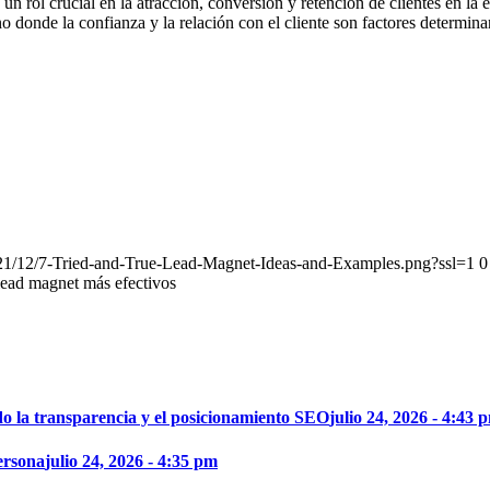
n rol crucial en la atracción, conversión y retención de clientes en la e
o donde la confianza y la relación con el cliente son factores determinan
2021/12/7-Tried-and-True-Lead-Magnet-Ideas-and-Examples.png?ssl=1
0
lead magnet más efectivos
o la transparencia y el posicionamiento SEO
julio 24, 2026 - 4:43 
ersona
julio 24, 2026 - 4:35 pm