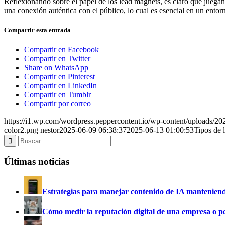
Reflexionando sobre el papel de los lead magnets, es claro que juegan u
una conexión auténtica con el público, lo cual es esencial en un entorn
Compartir esta entrada
Compartir en Facebook
Compartir en Twitter
Share on WhatsApp
Compartir en Pinterest
Compartir en LinkedIn
Compartir en Tumblr
Compartir por correo
https://i1.wp.com/wordpress.peppercontent.io/wp-content/uploads/
color2.png
nestor
2025-06-09 06:38:37
2025-06-13 01:00:53
Tipos de 
Últimas noticias
Estrategias para manejar contenido de IA manteniend
Cómo medir la reputación digital de una empresa o p