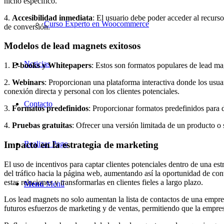
nicho específico.
4.
Accesibilidad inmediata
: El usuario debe poder acceder al recurs
Curso Experto en Woocommerce
de conversión.
Modelos de lead magnets exitosos
Noticias
1.
E-books y Whitepapers
: Estos son formatos populares de lead ma
2.
Webinars
: Proporcionan una plataforma interactiva donde los usua
conexión directa y personal con los clientes potenciales.
Contacto
3.
Formatos predefinidos
: Proporcionar formatos predefinidos para d
4.
Pruebas gratuitas
: Ofrecer una versión limitada de un producto o
Impacto en la estrategia de marketing
Realizar Pago
El uso de incentivos para captar clientes potenciales dentro de una es
del tráfico hacia la página web, aumentando así la oportunidad de co
estas relaciones y transformarlas en clientes fieles a largo plazo.
Menú
Menú
Los lead magnets no solo aumentan la lista de contactos de una empres
futuros esfuerzos de marketing y de ventas, permitiendo que la empres