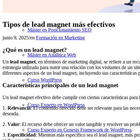
MBA en Negocios Digitales
Tipos de lead magnet más efectivos
Máster en Posicionamiento SEO
junio 9, 2025
/
en
Formación en Marketing
¿Qué es un lead magnet?
Máster en Analítica Web
Un
lead magnet
, en términos de marketing digital, se refiere a un r
estrategia utilizada para nutrir una relación con los visitantes de un 
diferentes aspectos de un lead magnet, incluyendo sus características 
Curso WordPress
Características principales de un lead magnet
Un lead magnet efectivo debe cumplir con ciertas características para 
Curso Experto en WordPress
1.
Relevancia
: El contenido ofrecido debe ser relevante para las nece
deseada.
2.
Valor
: El recurso debe ofrecer un valor tangible y resolver un pro
Curso Experto en Genesis Framework de WordPress
3.
Especificidad
: Mientras más específico sea el lead magnet, más pr