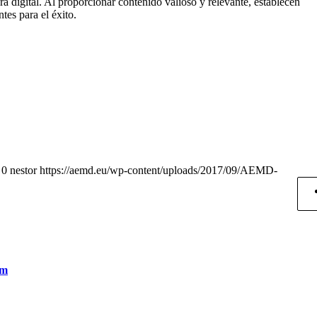
ra digital. Al proporcionar contenido valioso y relevante, establecen
tes para el éxito.
0
nestor
https://aemd.eu/wp-content/uploads/2017/09/AEMD-
pm