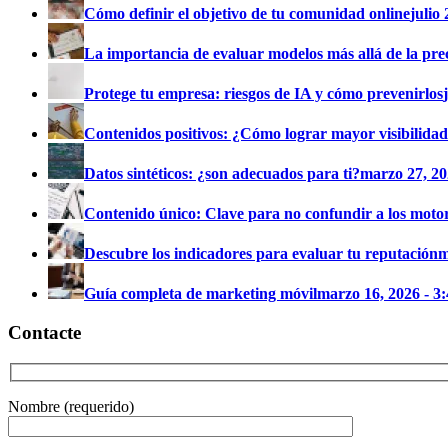
Cómo definir el objetivo de tu comunidad online
julio
La importancia de evaluar modelos más allá de la pre
Protege tu empresa: riesgos de IA y cómo prevenirlos
Contenidos positivos: ¿Cómo lograr mayor visibilida
Datos sintéticos: ¿son adecuados para ti?
marzo 27, 20
Contenido único: Clave para no confundir a los motor
Descubre los indicadores para evaluar tu reputación
m
Guía completa de marketing móvil
marzo 16, 2026 - 3
Contacte
Nombre (requerido)