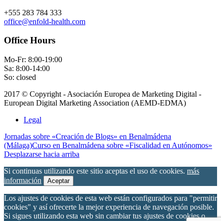
+555 283 784 333
office@enfold-health.com
Office Hours
Mo-Fr: 8:00-19:00
Sa: 8:00-14:00
So: closed
2017 © Copyright - Asociación Europea de Marketing Digital -
European Digital Marketing Association (AEMD-EDMA)
Legal
Jornadas sobre «Creación de Blogs» en Benalmádena
(Málaga)
Curso en Benalmádena sobre «Fiscalidad en Autónomos»
Desplazarse hacia arriba
Si continuas utilizando este sitio aceptas el uso de cookies.
más
información
Aceptar
Los ajustes de cookies de esta web están configurados para "permitir
cookies" y así ofrecerte la mejor experiencia de navegación posible.
Si sigues utilizando esta web sin cambiar tus ajustes de cookies o