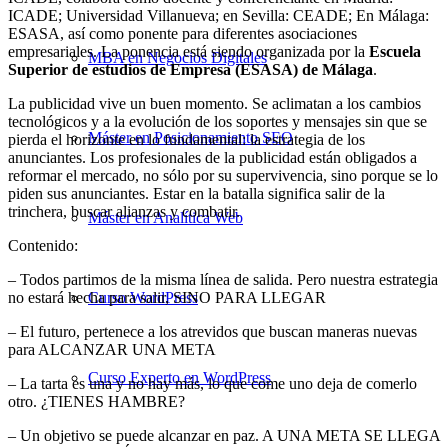
ICADE; Universidad Villanueva; en Sevilla: CEADE; En Málaga:
ESASA, así como ponente para diferentes asociaciones
empresariales. La ponencia está siendo organizada por la
Escuela
MBA en Negocios Digitales
Superior de estudios de Empresa (ESASA) de Málaga
.
La publicidad vive un buen momento. Se aclimatan a los cambios
tecnológicos y a la evolución de los soportes y mensajes sin que se
Máster en Posicionamiento SEO
pierda el horizonte en lo fundamental: la estrategia de los
anunciantes. Los profesionales de la publicidad están obligados a
reformar el mercado, no sólo por su supervivencia, sino porque se lo
piden sus anunciantes. Estar en la batalla significa salir de la
trinchera, buscar alianzas y combatir.
Máster en Analítica Web
Contenido:
– Todos partimos de la misma línea de salida. Pero nuestra estrategia
no estará hecha para salir, SINO PARA LLEGAR
Curso WordPress
– El futuro, pertenece a los atrevidos que buscan maneras nuevas
para ALCANZAR UNA META
Curso Experto en WordPress
– La tarta es una y no hay más, lo que come uno deja de comerlo
otro. ¿TIENES HAMBRE?
– Un objetivo se puede alcanzar en paz. A UNA META SE LLEGA