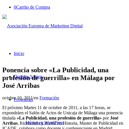
0
Carrito de Compra
Inicio
Ponencia sobre «La Publicidad, una
profesión de guerrilla» en Málaga por
Quienes Somos
José Arribas
octubre 10, 2011
/
en
Formación
Programas
El próximo Martes 11 de octubre de 2011, a las 17 horas, se
expondráen el Salón de Actos de Unicaja de Málaga una ponencia
titulada
«La Publicidad, una profesión de guerrilla»
por
José
Máster en WordPress
Arribas
, Licenciado y doctor en Historia, Master de Publicidad en
ICADE, colabora como docente y conferenciante en Madrid: