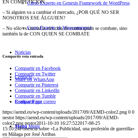
EN COMPETICIÓN
Curso Experto en Genesis Framework de WordPress
– Si alguien va a cambiar el mercado, ¿POR QUÉ NO SER
NOSOTROS ESE ÁLGUIEN?
Curso Experto en Woocommerce
– No sólo es crucial la elección de contra quién se combate, sino
también la de CON QUIEN SE COMBATE
Noticias
Compartir esta entrada
Compartir en Facebook
Compartir en Twitter
Contacto
Share on WhatsApp
Compartir en Pinterest
Compartir en LinkedIn
Compartir en Tumblr
Realizar Pago
Compartir por correo
https://aemd.eu/wp-content/uploads/2017/09/AEMD-color2.png
0
0
nestor
https://aemd.eu/wp-content/uploads/2017/09/AEMD-
color2.png
nestor
2011-10-10 16:27:52
2017-08-25
Menú
Menú
15:10:24
Ponencia sobre «La Publicidad, una profesión de guerrilla»
en Málaga por José Arribas