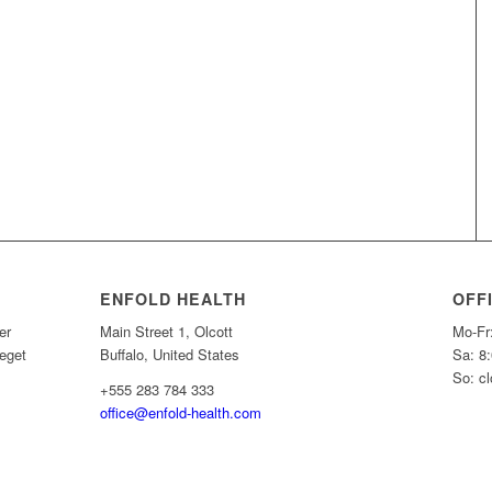
ENFOLD HEALTH
OFF
er
Main Street 1, Olcott
Mo-Fr
 eget
Buffalo, United States
Sa: 8
So: c
+555 283 784 333
office@enfold-health.com