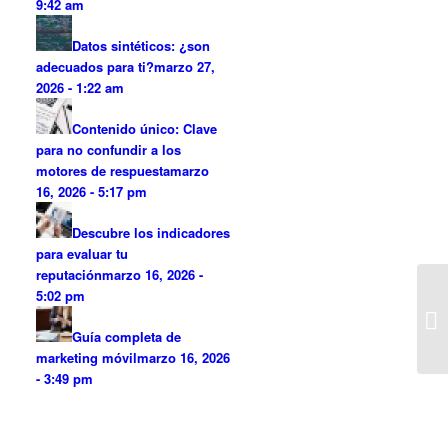
9:42 am
Datos sintéticos: ¿son
adecuados para ti?
marzo 27,
2026 - 1:22 am
Contenido único: Clave
para no confundir a los
motores de respuesta
marzo
16, 2026 - 5:17 pm
Descubre los indicadores
para evaluar tu
reputación
marzo 16, 2026 -
5:02 pm
Cu
de
Guía completa de
Co
marketing móvil
marzo 16, 2026
- 3:49 pm