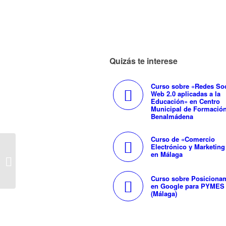
Quizás te interese
Curso sobre «Redes Soc
Web 2.0 aplicadas a la
Educación» en Centro
Municipal de Formació
Benalmádena
Curso de «Comercio
Electrónico y Marketing
en Málaga
Curso de Posicionamiento Web en
Buscadores (SEO) en Málaga
Curso sobre Posiciona
en Google para PYMES
(Málaga)