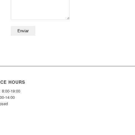
Por favor, deja este campo vacío.
ICE HOURS
: 8:00-19:00
:00-14:00
losed