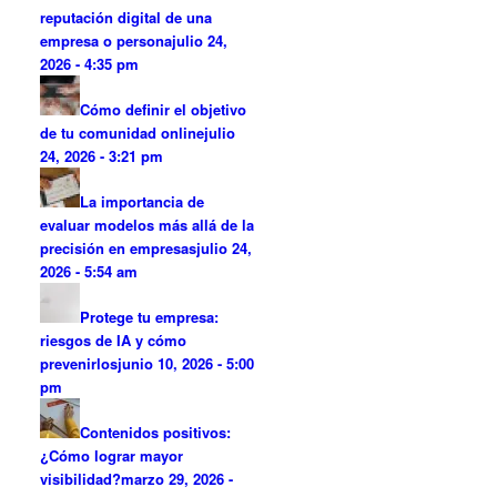
reputación digital de una
empresa o persona
julio 24,
2026 - 4:35 pm
Cómo definir el objetivo
de tu comunidad online
julio
24, 2026 - 3:21 pm
La importancia de
evaluar modelos más allá de la
precisión en empresas
julio 24,
2026 - 5:54 am
Protege tu empresa:
riesgos de IA y cómo
prevenirlos
junio 10, 2026 - 5:00
pm
Contenidos positivos:
¿Cómo lograr mayor
visibilidad?
marzo 29, 2026 -